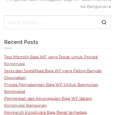
ksi Bangunan
S
e
a
Recent Posts
r
c
Tips Memilih Baja WF yang Tepat untuk Proyek
h
Konstruksi
f
Jenis dan Spesifikasi Baja WF yang Paling Banyak
o
Digunakan
r
Proses Pemasangan Baja WF Untuk Bangunan
:
Bertingkat
Pengertian dan Keunggulan Baja WF dalam
Konstruksi Bangunan
Pengaruh Konstruksi Baja Berat terhadap