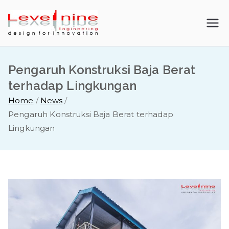
Skip
to
LevelNine
content
Engineerin
Pengaruh Konstruksi Baja Berat
g |
terhadap Lingkungan
Home
News
Kontraktor
Pengaruh Konstruksi Baja Berat terhadap
Lingkungan
Baja