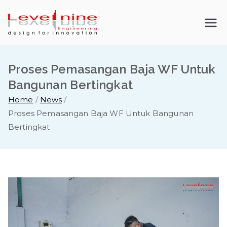
Skip
to
LevelNine
content
Engineerin
Proses Pemasangan Baja WF Untuk
g |
Bangunan Bertingkat
Home
News
Kontraktor
Proses Pemasangan Baja WF Untuk Bangunan
Bertingkat
Baja