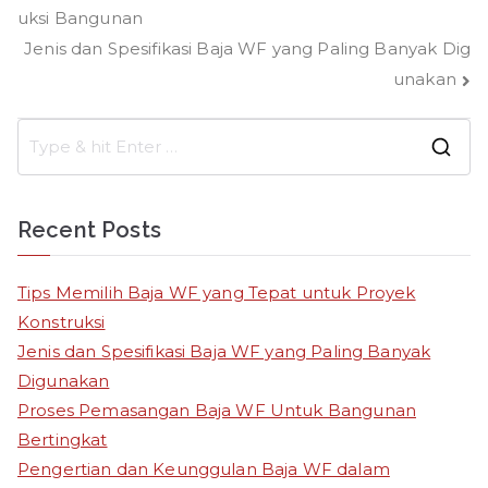
uksi Bangunan
navigation
Jenis dan Spesifikasi Baja WF yang Paling Banyak Dig
unakan
S
e
a
Recent Posts
r
c
Tips Memilih Baja WF yang Tepat untuk Proyek
h
Konstruksi
f
Jenis dan Spesifikasi Baja WF yang Paling Banyak
o
Digunakan
r
Proses Pemasangan Baja WF Untuk Bangunan
:
Bertingkat
Pengertian dan Keunggulan Baja WF dalam