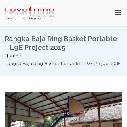
Skip
to
LevelNine
content
Engineerin
Rangka Baja Ring Basket Portable
g |
– L9E Project 2015
Home
Kontraktor
Rangka Baja Ring Basket Portable – L9E Project 2015
Baja