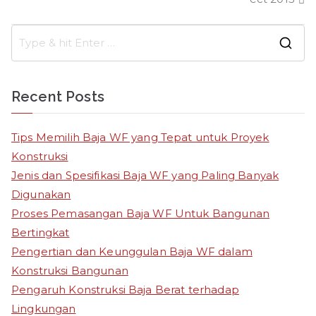
S
e
a
Recent Posts
r
c
Tips Memilih Baja WF yang Tepat untuk Proyek
h
Konstruksi
f
Jenis dan Spesifikasi Baja WF yang Paling Banyak
o
Digunakan
r
Proses Pemasangan Baja WF Untuk Bangunan
:
Bertingkat
Pengertian dan Keunggulan Baja WF dalam
Konstruksi Bangunan
Pengaruh Konstruksi Baja Berat terhadap
Lingkungan