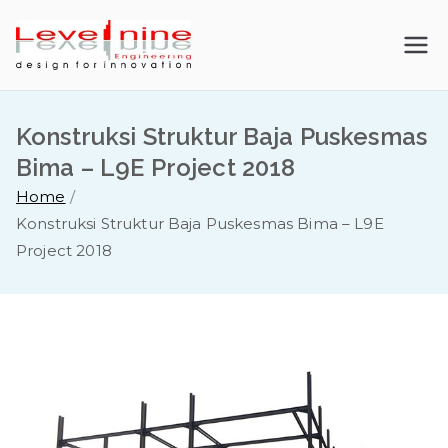
Skip
to
LevelNine
content
Engineerin
Konstruksi Struktur Baja Puskesmas
g |
Bima – L9E Project 2018
Home
Kontraktor
Konstruksi Struktur Baja Puskesmas Bima – L9E
Project 2018
Baja