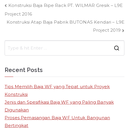
Post
Konstruksi Baja Ripe Rack PT. WILMAR Gresik – L9E
Project 2016
navigation
Konstruksi Atap Baja Pabrik BUTONAS Kendari – L9E
Project 2019
S
e
a
Recent Posts
r
c
Tips Memilih Baja WF yang Tepat untuk Proyek
h
Konstruksi
f
Jenis dan Spesifikasi Baja WF yang Paling Banyak
o
Digunakan
r
Proses Pemasangan Baja WF Untuk Bangunan
:
Bertingkat