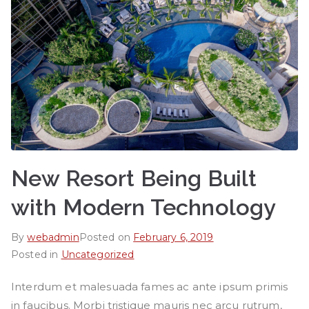
New Resort Being Built
with Modern Technology
By
webadmin
Posted on
February 6, 2019
Posted in
Uncategorized
Interdum et malesuada fames ac ante ipsum primis
in faucibus. Morbi tristique mauris nec arcu rutrum,