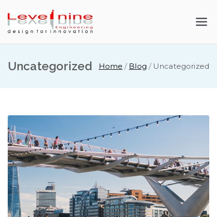
Skip
to
LevelNine
content
Engineerin
Uncategorized
Home
Blog
Uncategorized
g |
Kontraktor
Baja