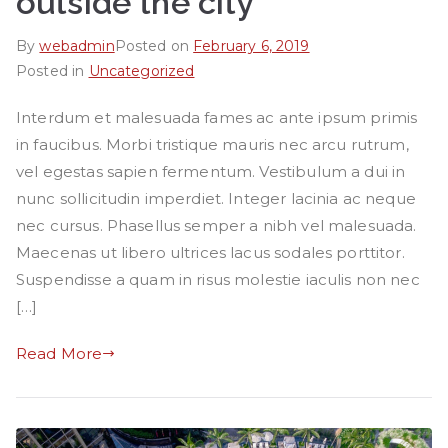
outside the city
By
webadmin
Posted on
February 6, 2019
Posted in
Uncategorized
Interdum et malesuada fames ac ante ipsum primis
in faucibus. Morbi tristique mauris nec arcu rutrum,
vel egestas sapien fermentum. Vestibulum a dui in
nunc sollicitudin imperdiet. Integer lacinia ac neque
nec cursus. Phasellus semper a nibh vel malesuada.
Maecenas ut libero ultrices lacus sodales porttitor.
Suspendisse a quam in risus molestie iaculis non nec
[…]
Read More