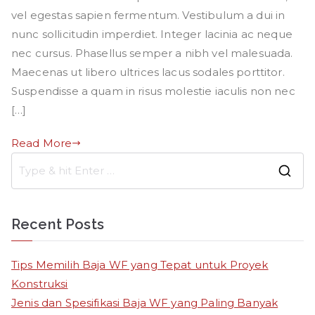
vel egestas sapien fermentum. Vestibulum a dui in
nunc sollicitudin imperdiet. Integer lacinia ac neque
nec cursus. Phasellus semper a nibh vel malesuada.
Maecenas ut libero ultrices lacus sodales porttitor.
Suspendisse a quam in risus molestie iaculis non nec
[…]
Read More
S
e
a
Recent Posts
r
c
Tips Memilih Baja WF yang Tepat untuk Proyek
h
Konstruksi
f
Jenis dan Spesifikasi Baja WF yang Paling Banyak
o